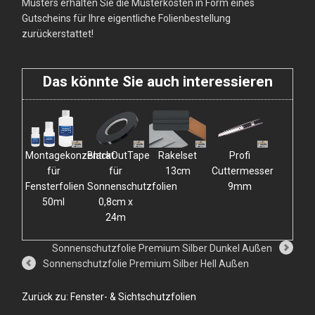
Musters erhalten Sie die Musterkosten in Form eines
Gutscheins für Ihre eigentliche Folienbestellung
zurückerstattet!
Das könnte Sie auch interessieren
Montagekonzentrat
BlackOutTape
Rakelset
Profi
für
für
13cm
Cuttermesser
Fensterfolien
Sonnenschutzfolien
9mm
50ml
0,8cm x
24m
Sonnenschutzfolie Premium Silber Dunkel Außen
Sonnenschutzfolie Premium Silber Hell Außen
Zurück zu: Fenster- & Sichtschutzfolien