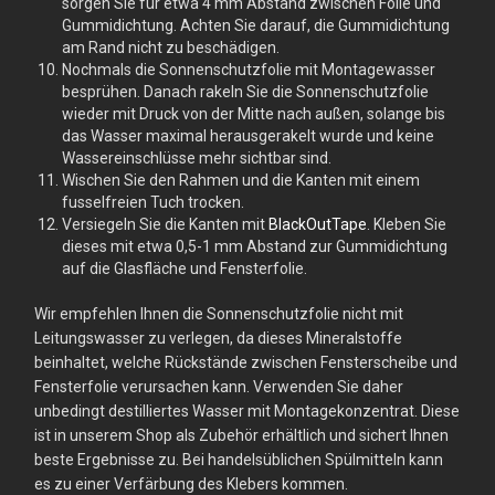
sorgen Sie für etwa 4 mm Abstand zwischen Folie und
Gummidichtung. Achten Sie darauf, die Gummidichtung
am Rand nicht zu beschädigen.
Nochmals die Sonnenschutzfolie mit Montagewasser
besprühen. Danach rakeln Sie die Sonnenschutzfolie
wieder mit Druck von der Mitte nach außen, solange bis
das Wasser maximal herausgerakelt wurde und keine
Wassereinschlüsse mehr sichtbar sind.
Wischen Sie den Rahmen und die Kanten mit einem
fusselfreien Tuch trocken.
Versiegeln Sie die Kanten mit
BlackOutTape
. Kleben Sie
dieses mit etwa 0,5-1 mm Abstand zur Gummidichtung
auf die Glasfläche und Fensterfolie.
Wir empfehlen Ihnen die Sonnenschutzfolie nicht mit
Leitungswasser zu verlegen, da dieses Mineralstoffe
beinhaltet, welche Rückstände zwischen Fensterscheibe und
Fensterfolie verursachen kann. Verwenden Sie daher
unbedingt destilliertes Wasser mit Montagekonzentrat. Diese
ist in unserem Shop als Zubehör erhältlich und sichert Ihnen
beste Ergebnisse zu. Bei handelsüblichen Spülmitteln kann
es zu einer Verfärbung des Klebers kommen.