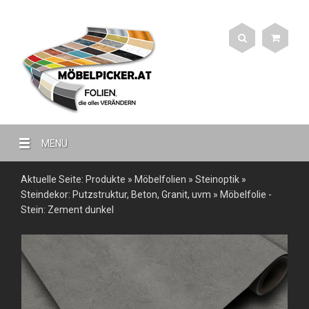
MENU
Aktuelle Seite:
Produkte
»
Möbelfolien
»
Steinoptik
»
Steindekor: Putzstruktur, Beton, Granit, uvm
»
Möbelfolie -
Stein: Zement dunkel