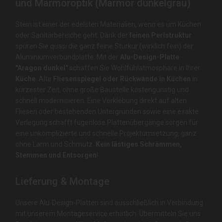
und Marmoroptik (Marmor dunkelgrau)
Stein ist einer der edelsten Materialien, wenn es um Küchen
oder Sanitärbereiche geht. Dank der
feinen Perlstruktur
spüren Sie quasi die ganz feine Sturkur (wirklich fein) der
Aluminiumverbundplatte. Mit der
Alu-Design-Platte
"Aragon dunkel"
schaffen Sie Wohlfühlatmosphäre in Ihrer
Küche
. Alte
Fliesenspiegel oder Rückwände in Küchen
in
kürzester Zeit, ohne große Baustelle kostengünstig und
schnell modernisieren. Eine Verklebung direkt auf alten
Fliesen oder bestehenden Untergründen sowie eine exakte
Verlegung schafft fugenlose Plattenübergänge sorgen für
eine unkomplizierte und schnelle Projektumsetzung, ganz
ohne Lärm und Schmutz.
Kein lästiges Schrämmen,
Stemmen und Entsorgen
!
Lieferung & Montage
Unsere Alu-Design-Platten sind ausschließlich in Verbindung
mit unserem Montageservice erhätlich. Übermitteln Sie uns