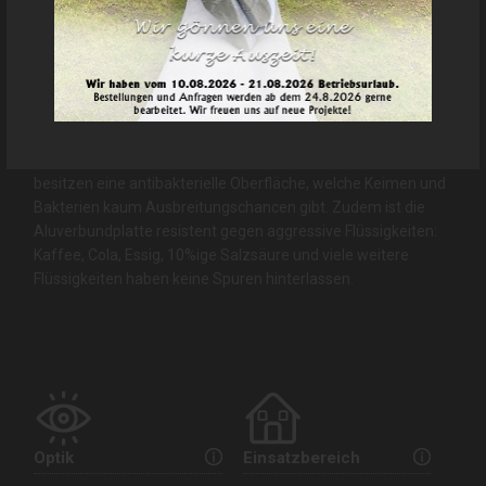
Produktion und Gesundheit
Bei der Herstellung der Aluminiumverbundplatte wird
strengstens auf gesundheitliche und umweltfreundliche
Aspekte geachtet. Unsere Alu-Design-Platte sind frei von
Schwermetallen oder schädlichen Stoffen. Die Aluplatten
besitzen eine antibakterielle Oberfläche, welche Keimen und
Bakterien kaum Ausbreitungschancen gibt. Zudem ist die
Aluverbundplatte resistent gegen aggressive Flüssigkeiten:
Kaffee, Cola, Essig, 10%ige Salzsäure und viele weitere
Flüssigkeiten haben keine Spuren hinterlassen.
Optik
Einsatzbereich