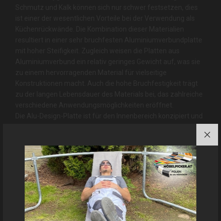
Schmutz und Kalk können sich nur schwer festsetzen, dies
ist einer der wesentlichen Vorteile bei der Verwendung als
Küchenrückwände. Die Kombination dieser Materialien
resultiert in einer sehr bruchfesten Aluminiumverbundplatte
mit hoher Steifigkeit. Zugleich weisen die Platten aus
Aluminiumverbund ein relativ geringes Gewicht auf, was sie
zu einem hervorragenden Material für vielseitige
Konstruktionen macht. Auch die hohe Bruchfestigkeit trägt
zu der langen Lebensdauer des Materials bei, das zahlreiche
verschiedene Anwendungsmöglichkeiten eröffnet.
Die Alu-Design-Platte ist für den Innenbereich konzipiert und
sollte auch nur so verwendet werden, bei direkter
Sonneneinstrahlung im Außenbereich kann es, wie bei jedem
Material, zu Farbveränderungen oder zum Verblassen
kommen. Pflegen Sie die Alu-Design-Platten ganz einfach
mit handelsüblichen Reinigern um Staub, Schmutz und
Fettrückstände zu entfernen.
Zur Kratzfestigkeit kann man sagen: Geeignet für die
alltägliche Belastung und Nutzung. Normaler Gebrauch
hinterlässt keine Kratzer auf der Alu-Design-Platte.