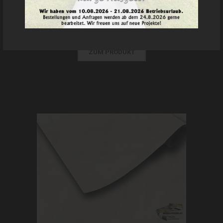
(MPNS814HR)
€ 49,90
MwSt.-Betrag:
€ 8,32
ZUM PRODUKT