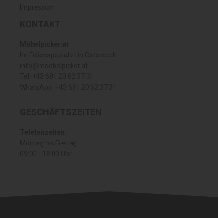
Impressum
KONTAKT
Möbelpicker.at
Ihr Folienspezialist in Österreich
info@moebelpicker.at
Tel: +43 681 20 62 37 31
WhatsApp: +43 681 20 62 37 31
GESCHÄFTSZEITEN
Telefonzeiten:
Montag bis Freitag
09:00 - 18:00 Uhr