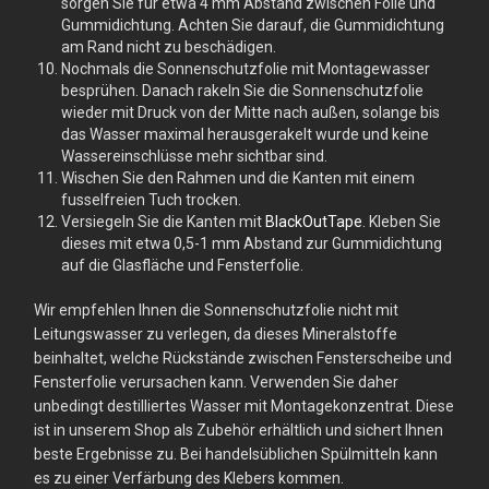
sorgen Sie für etwa 4 mm Abstand zwischen Folie und
Gummidichtung. Achten Sie darauf, die Gummidichtung
am Rand nicht zu beschädigen.
Nochmals die Sonnenschutzfolie mit Montagewasser
besprühen. Danach rakeln Sie die Sonnenschutzfolie
wieder mit Druck von der Mitte nach außen, solange bis
das Wasser maximal herausgerakelt wurde und keine
Wassereinschlüsse mehr sichtbar sind.
Wischen Sie den Rahmen und die Kanten mit einem
fusselfreien Tuch trocken.
Versiegeln Sie die Kanten mit
BlackOutTape
. Kleben Sie
dieses mit etwa 0,5-1 mm Abstand zur Gummidichtung
auf die Glasfläche und Fensterfolie.
Wir empfehlen Ihnen die Sonnenschutzfolie nicht mit
Leitungswasser zu verlegen, da dieses Mineralstoffe
beinhaltet, welche Rückstände zwischen Fensterscheibe und
Fensterfolie verursachen kann. Verwenden Sie daher
unbedingt destilliertes Wasser mit Montagekonzentrat. Diese
ist in unserem Shop als Zubehör erhältlich und sichert Ihnen
beste Ergebnisse zu. Bei handelsüblichen Spülmitteln kann
es zu einer Verfärbung des Klebers kommen.