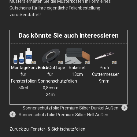
Musters erhalten Sie die Musterkosten in Form eines
Gutscheins für Ihre eigentliche Folienbestellung
zurückerstattet!
Das könnte Sie auch interessieren
Montagekonzentrat
BlackOutTape
Rakelset
Profi
für
für
13cm
Cuttermesser
Fensterfolien
Sonnenschutzfolien
9mm
50ml
0,8cm x
24m
Sonnenschutzfolie Premium Silber Dunkel Außen
Sonnenschutzfolie Premium Silber Hell Außen
Zurück zu: Fenster- & Sichtschutzfolien