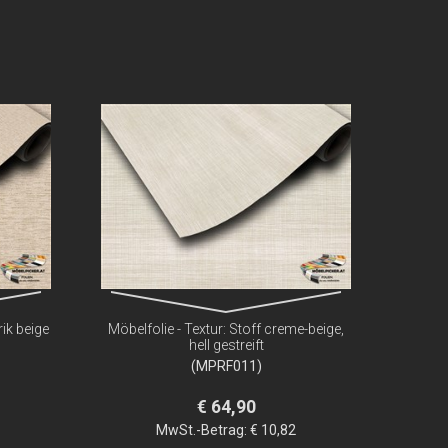
rik beige
Möbelfolie - Textur: Stoff creme-beige,
hell gestreift
(MPRF011)
€ 64,90
MwSt.-Betrag:
€ 10,82