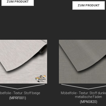
ZUM PRODUKT
ZUM PRODUKT
elfolie - Textur: Stoff beige
Möbelfolie - Textur: Stoff dunk
metallische Fäden
(MPRF001)
(MPNS820)