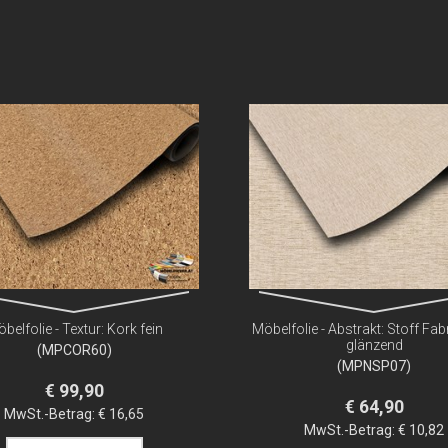
belfolie - Textur: Kork fein
Möbelfolie - Abstrakt: Stoff Fab
glänzend
(MPCOR60)
(MPNSP07)
€ 99,90
€ 64,90
MwSt.-Betrag:
€ 16,65
MwSt.-Betrag:
€ 10,82