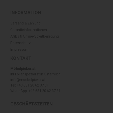
INFORMATION
Versand & Zahlung
Garantieinformationen
AGBs & Online-Streitbeilegung
Datenschutz
Impressum
KONTAKT
Möbelpicker.at
Ihr Folienspezialist in Österreich
info@moebelpicker.at
Tel: +43 681 20 62 37 31
WhatsApp: +43 681 20 62 37 31
GESCHÄFTSZEITEN