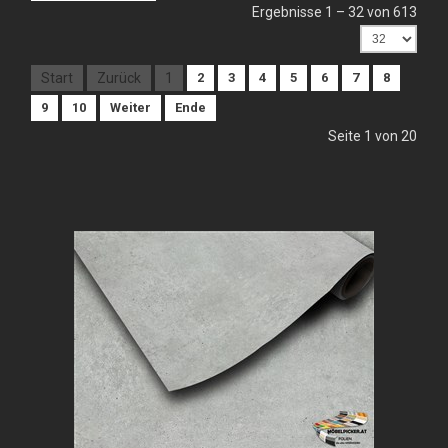
Ergebnisse 1 – 32 von 613
Start
Zurück
1
2
3
4
5
6
7
8
9
10
Weiter
Ende
Seite 1 von 20