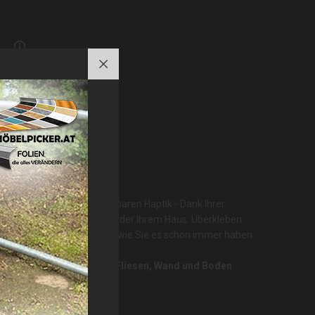
ue Optik und wahrlich fühlbaren Haptik - Dank Ihrer
atmosphäre in Ihrer Wohnung oder Ihrem Haus. Überkleben
ie alles nach Belieben - so wie Sie es schon immer haben
ensterbank, Treppe, Türe, Fliesen, Wand und Boden
.