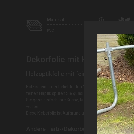
Material
PVC
Dekorfolie mit Holzoptik: Eic
Holzoptikfolie mit feiner Haptik
Holz ist einer der beliebtesten Materialien, wenn es um M
feinen Haptik spüren Sie quasi die feine Struktur der Fol
Sie ganz einfach Ihre Küche, Möbel oder sogar Fliesen i
wollten.
Diese Klebefolie ist Aufgrund unserer Erfahrungen:
geeig
Andere Farb-/Dekorbezeichnungen und