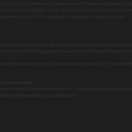
Oberfläche, welche Keimen und Bakterien kaum Ausbreitungschancen gibt
 viele weitere Flüssigkeiten wurden in Labortests 48 Stunden lang einwi
n gearbeitet um den CO2 Fußabdruck so gering wie möglich zu halten.
 gewünschten Laufmeter ins das Laufmeter-Feld) von einer Großrolle abgel
ntie- bzw. Gewährleistungsansprüche aufgrund von Produktmängeln sind da
 darstellt und diese somit vom Original abweichen können. Ein Farbabgleich
er zu bestellen!
cm oder nutzen Sie die Musterfächer! Bei freigemachter Rücksendung 
gentliche Folienbestellung zurückerstattet!