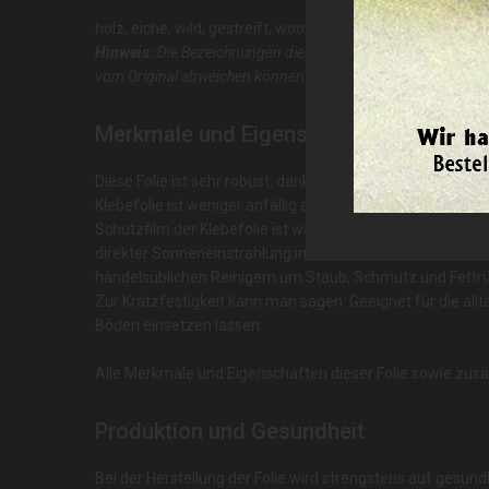
holz, eiche, wild, gestreift, wood, oak, brown
Hinweis:
Die Bezeichnungen dienen als ungefährer Richtwert
vom Original abweichen können. Nutzen Sie die Möglichkeit 
Merkmale und Eigenschaften
Diese Folie ist sehr robust, dank ihrer Dicke (Folienstärk
Klebefolie ist weniger anfällig auf Schmutz und Rückständ
Schutzfilm der Klebefolie ist wasserabweisend, hitzebestä
direkter Sonneneinstrahlung im Außenbereich kann es, w
handelsüblichen Reinigern um Staub, Schmutz und Fett
Zur Kratzfestigkeit kann man sagen: Geeignet für die all
Böden einsetzen lassen.
Alle Merkmale und Eigenschaften dieser Folie sowie zusätz
Produktion und Gesundheit
Bei der Herstellung der Folie wird strengstens auf gesun