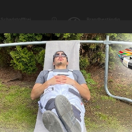
Schadstofffrei
Brandbeständig
JA
Ja (B1)
he wild gestreift
öbel geht. Unsere Klebefolien bestechen vor allem durch ihre naturgetre
ie. Mit der Holzdekorfolie "Eiche wild gestreift" schaffen Sie Wohlfühl
m Badezimmer und geben Sie Dingen eine einzigartige Optik. Verändern S
net für: Küche, Arbeitsplatte, Bad / Nassbereich, Fensterrahmen, F
 Abbildungen