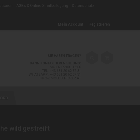
ationen
AGBs & Online-Streitbeilegung
Datenschutz
Mein Account
Registrieren
SIE HABEN FRAGEN?
DANN KONTAKTIEREN SIE UNS:
MO-FR 09:00 - 18:00
TEL: +43 681 20 62 37 31
WHATSAPP: +43 681 20 62 37 31
INFO@MOEBELPICKER.AT
ORB
he wild gestreift