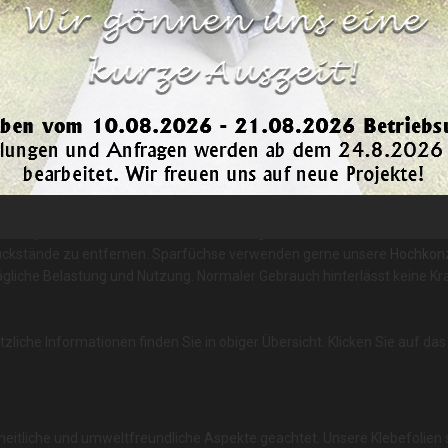
 und müssen nicht zu 100% übereinstimmmen. Bitte beachten Sie auch, dass 
und bestellen Sie Muster!
e, Foliendicke) von 250 µm (0,25 mm) - das ist rund 5 mal dicker als herk
e. Dadurch ist diese Klebefolie im Alltag sehr pflegeleicht und abriebf
ndig und extrem pflegeleicht. Die Klebefolie ist für den Innenbereich k
ie bei jedem Material, zu Farbveränderungen oder zum Verblassen komm
rückstände zu entfernen. Sparfüchse verwenden gerne unsere
Hochkonz
tägliche Belastung und Nutzung. Normaler Gebrauch hinterlässt keine Kra
liche Informationen finden Sie in obiger Übersicht. Klicken Sie auf das 
dheitliche und umweltfreundliche Aspekte geachtet. Unsere Klebefolien