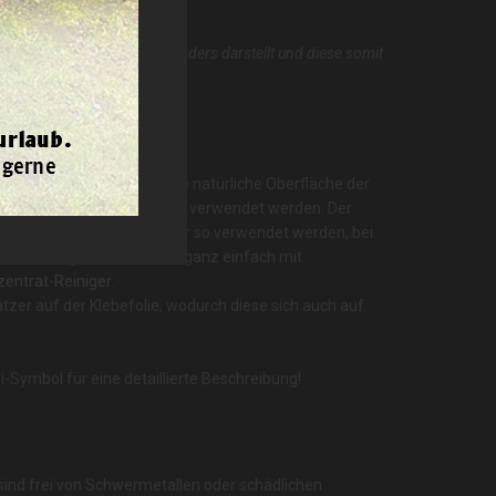
jeder Bildschirm Farben anders darstellt und diese somit
ömmliche günstige Folien. Die natürliche Oberfläche der
est und kann somit vielseitig verwendet werden. Der
onzipiert und sollte auch nur so verwendet werden, bei
en. Pflegen Sie die Folie ganz einfach mit
entrat-Reiniger
.
tzer auf der Klebefolie, wodurch diese sich auch auf
i-Symbol für eine detaillierte Beschreibung!
 sind frei von Schwermetallen oder schädlichen