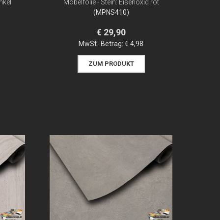
nkel
Möbelfolie - Stein: Eisenoxid rot
(MPNS410)
€ 29,90
MwSt.-Betrag:
€ 4,98
ZUM PRODUKT