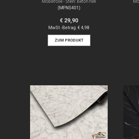
Möbelfolie - Stein: Beton hell
Möb
(MPNS401)
€ 29,90
MwSt.-Betrag:
€ 4,98
ZUM PRODUKT