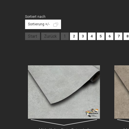
Sortiert nach
Sortierung +/-
Start
Zurück
1
2
3
4
5
6
7
8